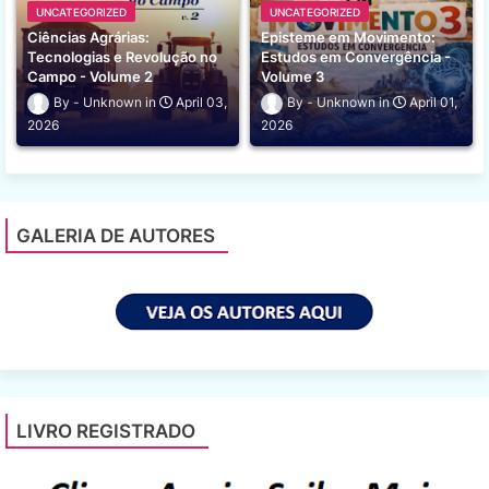
UNCATEGORIZED
UNCATEGORIZED
Ciências Agrárias:
Episteme em Movimento:
Tecnologias e Revolução no
Estudos em Convergência -
Campo - Volume 2
Volume 3
Unknown
April 03,
Unknown
April 01,
2026
2026
GALERIA DE AUTORES
LIVRO REGISTRADO