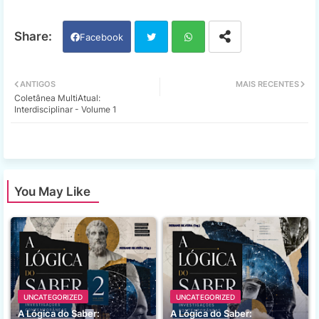
Facebook
Twi
Wh
ANTIGOS
MAIS RECENTES
Coletânea MultiAtual:
tter
ats
Interdisciplinar - Volume 1
app
You May Like
UNCATEGORIZED
UNCATEGORIZED
A Lógica do Saber:
A Lógica do Saber: