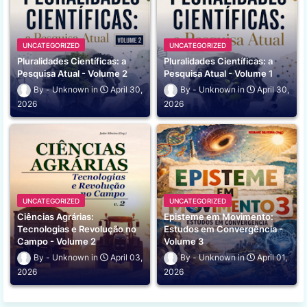
UNCATEGORIZED
UNCATEGORIZED
Pluralidades Científicas: a
Pluralidades Científicas: a
Pesquisa Atual - Volume 2
Pesquisa Atual - Volume 1
Unknown
April 30,
Unknown
April 30,
2026
2026
UNCATEGORIZED
UNCATEGORIZED
Ciências Agrárias:
Episteme em Movimento:
Tecnologias e Revolução no
Estudos em Convergência -
Campo - Volume 2
Volume 3
Unknown
April 03,
Unknown
April 01,
2026
2026