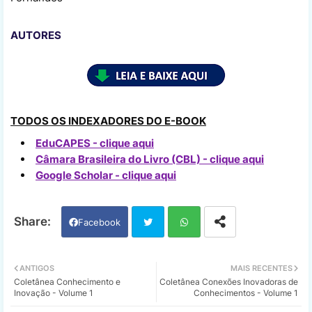
AUTORES
TODOS OS INDEXADORES DO E-BOOK
EduCAPES - clique aqui
Câmara Brasileira do Livro (CBL) - clique aqui
Google Scholar - clique aqui
Facebook
Twi
Wh
ANTIGOS
MAIS RECENTES
Coletânea Conhecimento e
Coletânea Conexões Inovadoras de
tter
ats
Inovação - Volume 1
Conhecimentos - Volume 1