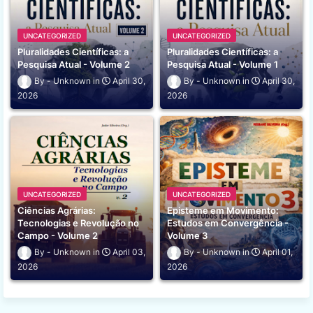
UNCATEGORIZED
UNCATEGORIZED
Pluralidades Científicas: a
Pluralidades Científicas: a
Pesquisa Atual - Volume 2
Pesquisa Atual - Volume 1
Unknown
April 30,
Unknown
April 30,
2026
2026
UNCATEGORIZED
UNCATEGORIZED
Ciências Agrárias:
Episteme em Movimento:
Tecnologias e Revolução no
Estudos em Convergência -
Campo - Volume 2
Volume 3
Unknown
April 03,
Unknown
April 01,
2026
2026