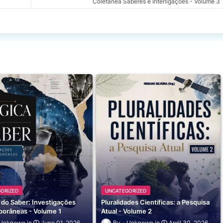
Coletânea Saberes e Interligações - Volume 3
ORIZED
UNCATEGORIZED
 do Saber: Investigações
Pluralidades Científicas: a Pesquisa
orâneas - Volume 1
Atual - Volume 2
Unknown
June 01, 2026
Unknown
April 30, 2026