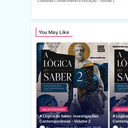
Coletânea Conhecimento e Inovação - Volume 2
You May Like
UNCATEGORIZED
UNCATEG
A Lógica do Saber: Investigações
A Lógica
Contemporâneas - Volume 2
Contemp
Unknown
June 01, 2026