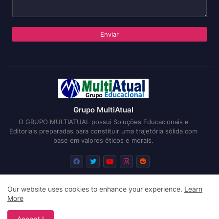
Grupo MultiAtual
O GRUPO MULTIATUAL possui Soluções Educacionais e
Editoriais preparadas para constituir uma trajetória sólida com
base em valores éticos e morais.
Our website uses cookies to enhance your experience.
Learn
Início
Sobre
Submissões
Editais
More
Design by -
Free Blogger Templates
| Distributed by
Blogger
Accept !